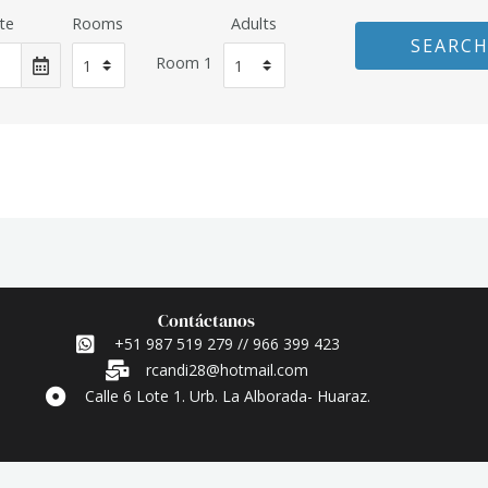
te
Rooms
Adults
SEARC
Room 1
Contáctanos
+51 987 519 279 // 966 399 423
rcandi28@hotmail.com
Calle 6 Lote 1. Urb. La Alborada- Huaraz.