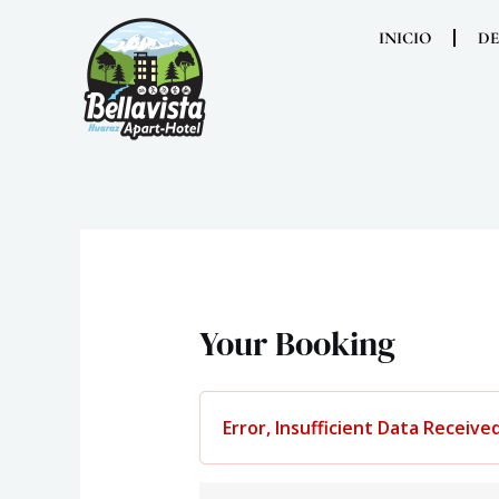
Ir
al
INICIO
D
contenido
Your Booking
Error, Insufficient Data Received